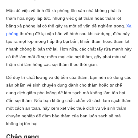
Mặc dù việc vô tình đổ xà phòng lên sàn nhà không phải là
thảm họa ngay lập tức, nhưng việc giặt thảm hoặc thảm lót
bằng xà phòng lại có thể gây ra một số vấn đề nghiêm trọng.
Xà
phòng
thường để lại cặn bẩn vô hình sau khi sử dụng, điều này
tạo ra một lớp mỏng hấp thụ bụi bẩn, khiến thảm hoặc thảm lót
nhanh chóng bị bẩn trở lại. Hơn nữa, các chất tẩy rửa mạnh này
có thể làm mất đi sự mềm mại của sợi thảm, gây phai màu và
thậm chí làm hỏng các sợi thảm theo thời gian.
Để duy trì chất lượng và độ bền của thảm, bạn nên sử dụng các
sản phẩm vệ sinh chuyên dụng dành cho thảm hoặc tự chế
dung dịch giấm pha loãng để làm sạch mà không làm tổn hại
đến sợi thảm. Nếu bạn không chắc chắn về cách làm sạch thảm
một cách an toàn, hãy xem xét việc thuê dịch vụ vệ sinh thảm
chuyên nghiệp để đảm bảo thảm của bạn luôn sạch sẽ mà
không bị tổn hại.
Chảo gang