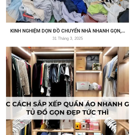
KINH NGHIỆM DỌN ĐỒ CHUYỂN NHÀ NHANH GỌN,...
31 Tháng 3, 2025