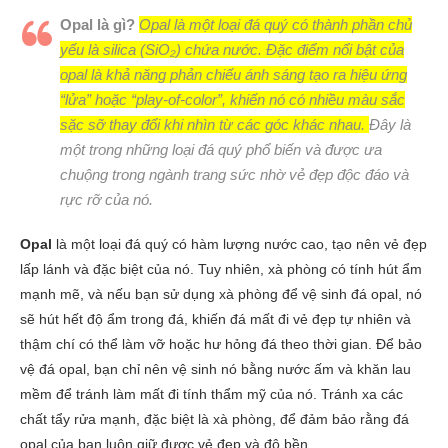
Opal là gì?
Opal là một loại đá quý có thành phần chủ
yếu là silica (SiO₂) chứa nước. Đặc điểm nổi bật của
opal là khả năng phản chiếu ánh sáng tạo ra hiệu ứng
“lửa” hoặc “play-of-color”, khiến nó có nhiều màu sắc
sặc sỡ thay đổi khi nhìn từ các góc khác nhau.
Đây là
một trong những loại đá quý phổ biến và được ưa
chuộng trong ngành trang sức nhờ vẻ đẹp độc đáo và
rực rỡ của nó.
Opal
là một loại đá quý có hàm lượng nước cao, tạo nên vẻ đẹp
lấp lánh và đặc biệt của nó. Tuy nhiên, xà phòng có tính hút ẩm
mạnh mẽ, và nếu bạn sử dụng xà phòng để vệ sinh đá opal, nó
sẽ hút hết độ ẩm trong đá, khiến đá mất đi vẻ đẹp tự nhiên và
thậm chí có thể làm vỡ hoặc hư hỏng đá theo thời gian. Để bảo
vệ đá opal, bạn chỉ nên vệ sinh nó bằng nước ấm và khăn lau
mềm để tránh làm mất đi tính thẩm mỹ của nó. Tránh xa các
chất tẩy rửa mạnh, đặc biệt là xà phòng, để đảm bảo rằng đá
opal của bạn luôn giữ được vẻ đẹp và độ bền.