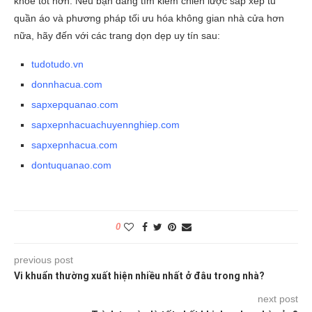
khỏe tốt hơn. Nếu bạn đang tìm kiếm chiến lược sắp xếp tủ
quần áo và phương pháp tối ưu hóa không gian nhà cửa hơn
nữa, hãy đến với các trang dọn dẹp uy tín sau:
tudotudo.vn
donnhacua.com
sapxepquanao.com
sapxepnhacuachuyennghiep.com
sapxepnhacua.com
dontuquanao.com
0
previous post
Vi khuẩn thường xuất hiện nhiều nhất ở đâu trong nhà?
next post