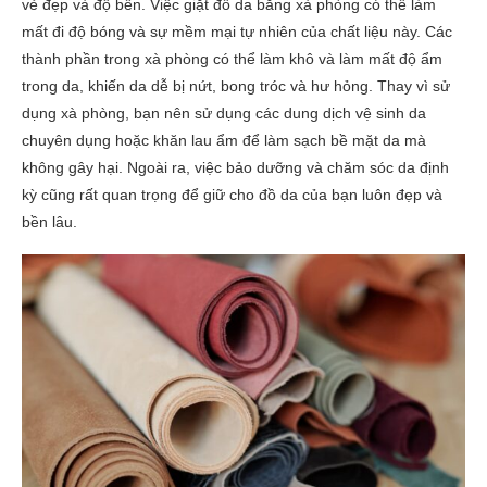
vẻ đẹp và độ bền. Việc giặt đồ da bằng xà phòng có thể làm
mất đi độ bóng và sự mềm mại tự nhiên của chất liệu này. Các
thành phần trong xà phòng có thể làm khô và làm mất độ ẩm
trong da, khiến da dễ bị nứt, bong tróc và hư hỏng. Thay vì sử
dụng xà phòng, bạn nên sử dụng các dung dịch vệ sinh da
chuyên dụng hoặc khăn lau ẩm để làm sạch bề mặt da mà
không gây hại. Ngoài ra, việc bảo dưỡng và chăm sóc da định
kỳ cũng rất quan trọng để giữ cho đồ da của bạn luôn đẹp và
bền lâu.