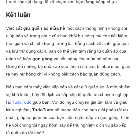
tránh các vật dụng dễ vỡ chạm vào hộp đựng bằng nhựa.
Kết luận
Việc
cất giữ quần áo mùa hè
một cách thông minh không chỉ
giúp bảo vệ trang phục của bạn khỏi hư hỏng mà còn tiết kiệm
thời gian và chi phí trong tương lai. Bằng cách vệ sinh, gấp gọn
và lưu trữ đúng cách, bạn có thể yên tâm rằng tủ quần áo của
mình sẽ luôn
gọn gàng
và sẵn sàng cho mùa hè năm sau.
Đừng để những bộ quần áo yêu thích của bạn bị phai màu, giãn
ra hay hư hỏng chỉ vì không biết cách bảo quản đúng cách.
Nếu bạn cảm thấy việc sắp xếp và cất giữ quần áo là một nhiệm
vụ khó khăn, hãy để dịch vụ sắp xếp tủ quần áo chuyên nghiệp
tại
TudoTudo
giúp bạn. Với đội ngũ chuyên gia tận tâm và giàu
kinh nghiệm,
TudoTudo
sẽ mang đến cho bạn giải pháp tối ưu
nhất, giúp tủ quần áo của bạn luôn ngăn nắp và gọn gàng. Liên
hệ với chúng tôi ngay hôm nay để trải nghiệm dịch vụ sắp xếp
tủ quần áo tốt nhất!