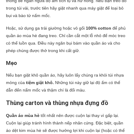
thông để ngăn ngừa độ ẩm tích tụ và hư hỏng. Nếu bạn treo đồ
trong túi vải, trước tiên hãy giặt nhanh qua máy giặt để loại bỏ
bụi và bào tử nấm mốc.
Hoặc, sử dụng ga trải giường hoặc vỏ gối
100% cotton
để phủ
quần áo mùa hè đang treo. Chỉ cần cắt một lỗ nhỏ để móc treo
có thể luồn qua. Điều này ngăn bụi bám vào quần áo và cho
phép chúng được thở trong khi cất giữ.
Mẹo
Nếu bạn giặt khô quần áo, hãy luôn lấy chúng ra khỏi túi nhựa
mỏng của
tiệm giặt khô.
Những túi này giữ lại độ ẩm có thể
dẫn đến nấm mốc và thậm chí là đổi màu.
Thùng carton và thùng nhựa đựng đồ
Quần áo mùa hè
tốt nhất nên được cuộn lại thay vì gấp lại.
Cuộn lại giúp tránh hình thành nếp nhăn cứng. Đặc biệt, quần
áo dệt kim mùa hè sẽ được hưởng lợi khi cuộn lại (hoặc có thể