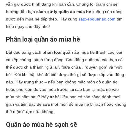
vẫn giữ được hình dáng khi bạn cần. Chúng tôi thậm chí sẽ
hướng dẫn bạn
cách xử lý quần áo mùa hè
không còn dùng
được đến mùa hè tiếp theo. Hãy cùng
sapxepquanao.com
tìm
hiểu ngay sau đây nhé!
Phân loại quần áo mùa hè
Bắt đầu bằng cách
phân loại quần áo
mùa hè thành các loại
và xếp chúng thành từng đống. Các đống quần áo của bạn có
thể được chia thành “giữ lại”, “sửa chữa”, “quyên góp” và “vứt
bỏ”. Đôi khi thật khó để biết được thứ gì sẽ được xếp vào đống
nào. Hãy trung thực – nếu bạn không mặc món đồ quần áo
hoặc phụ kiện đó vào mùa trước, tại sao bạn lại mặc nó vào
mùa hè năm sau? Hãy tự hỏi liệu bạn có sẵn sàng dành thời
gian và tiền bạc để sửa một món đồ mùa hè bị rách hoặc không
thể mặc được nữa không.
Quần áo mùa hè sạch sẽ