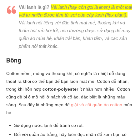
Vải lanh là gì?
Vải lanh (hay còn gọi là linen) là một loại
vải tự nhiên được làm từ sợi của cây lanh (flax plant).
Vải lanh nổi tiếng với đặc tính mát mẻ, thoáng khí và
thấm hút mồ hôi tốt, nên thường được sử dụng để may
quần áo mùa hè, khăn trải bàn, khăn tắm, và các sản
phẩm nội thất khác.
Bông
Cotton mềm, mỏng và thoáng khí, có nghĩa là nhiệt dễ dàng
thoát ra khỏi cơ thể bạn để bạn luôn mát mẻ. Cotton dễ nhăn,
trong khi hỗn hợp
cotton-polyester
ít nhăn hơn nhiều. Cotton
cũng dễ bị ố mồ hôi ở nách và cổ áo, đặc biệt là những màu
sáng. Sau đây là những mẹo để
giặt và cất quần áo cotton
mùa
hè:
Sử dụng nước lạnh để tránh co rút.
Đối với quần áo trắng, hãy luôn đọc nhãn để xem bạn có