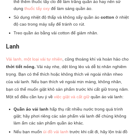
thể thêm thuốc tẩy clo để làm trắng quần áo hay nên sử
dụng
thuốc tẩy oxy
để làm sáng quần áo.
Sử dụng nhiệt độ thấp và không sấy quần áo
cotton
ở nhiệt
độ cao trong máy sấy để tránh co rút.
Treo quần áo bằng vải cotton để giảm nhăn.
Lanh
Vải lanh, một loại vải tự nhiên
, cũng thoáng khí và hoàn hảo cho
thời tiết nóng.
Vải này nhẹ, dệt lỏng lẻo và dễ bị nhăn nghiêm
trọng. Bạn có thể thích hoặc không thích vẻ ngoài nhăn nheo
của vải lanh. Nếu bạn thích vẻ ngoài mịn màng, không nhăn,
bạn có thể muốn giặt khô sản phẩm trước khi cất giữ trong năm.
Một số điều cần lưu ý về
việc giặt và cất giữ
quần áo vải lanh:
Quần áo vải lanh
hấp thụ rất nhiều nước trong quá trình
giặt; hãy phơi riêng các sản phẩm vải lanh để chúng không
làm ẩm các sản phẩm quần áo khác.
Nếu bạn muốn
ủi đồ vải lanh
trước khi cất đi, hãy lộn trái đồ