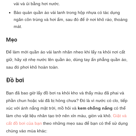
vải và ủi bằng hơi nước.
Bảo quản quần áo vải lanh trong hộp nhựa có tác dụng
ngăn côn trùng và hơi ẩm, sau đó để ở nơi khô ráo, thoáng
mát.
Mẹo
Để làm mới quần áo vải lanh nhăn nheo khi lấy ra khỏi nơi cất
giữ, hãy xịt nhẹ nước lên quần áo, dùng tay ấn phẳng quần áo,
sau đó phơi khô hoàn toàn.
Đồ bơi
Bạn đã bao giờ lấy đồ bơi ra khỏi kho và thấy màu đã phai và
phần chun hoặc vải đã bị hỏng chưa? Đó là vì nước có clo, tiếp
xúc với ánh nắng mặt trời, mồ hôi và
kem chống nắng
có thể
làm cho vật liệu nhân tạo trở nên xỉn màu, giòn và khô.
Giặt và
cất đồ bơi của bạn
theo những mẹo sau để bạn có thể sử dụng
chúng vào mùa khác: