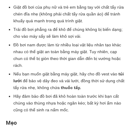
Giặt đồ bơi của phụ nữ và trẻ em bằng tay với chất tẩy rửa
chén đĩa nhẹ (không phải chất tẩy rửa quần áo) để tránh
khuấy quá mạnh trong quá trình giặt.
Trải đồ bơi phẳng ra để khô để chúng không bị biến dạng;
cho vào máy sấy sẽ làm khô sợi vải.
Đồ bơi nam được làm từ nhiều loại vật liệu nhân tạo khác
nhau có thể giặt an toàn bằng máy giặt. Tuy nhiên, cạp
chun có thể bị giòn theo thời gian dẫn đến bị vướng hoặc
rách.
Nếu bạn muốn giặt bằng máy giặt, hãy cho đồ vest vào
túi
lưới
để bảo vệ dây đeo và vải lưới, đồng thời sử dụng chất
tẩy rửa nhẹ, không chứa
thuốc tẩy.
Hãy đảm bảo đồ bơi đã khô hoàn toàn trước khi bạn cất
chúng vào thùng nhựa hoặc ngăn kéo; bất kỳ hơi ẩm nào
cũng có thể sinh ra nấm mốc.
Mẹo