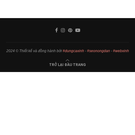
2024 © Thiết kế và đồng hành bởi
#dungcaxinh
-
#seonongdan
-
#webxinh
TRỞ LẠI ĐẦU TRANG