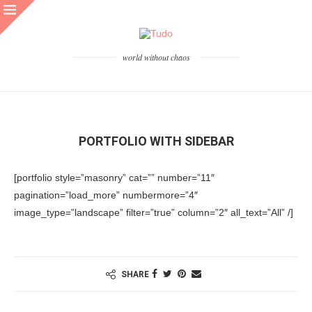
world without chaos
PORTFOLIO WITH SIDEBAR
[portfolio style=”masonry” cat=”” number=”11″
pagination=”load_more” numbermore=”4″
image_type=”landscape” filter=”true” column=”2″ all_text=”All” /]
SHARE