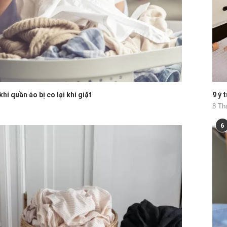
hi quần áo bị co lại khi giặt
9 ý 
8 Th
6