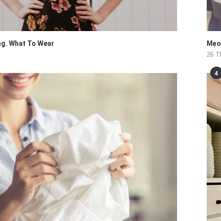
ng. What To Wear
Mẹo 
26 T
4