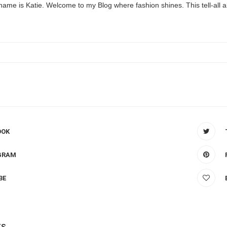
name is Katie. Welcome to my Blog where fashion shines. This tell-all ab
H
OOK
GRAM
BE