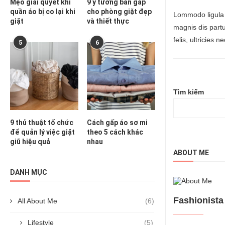
Mẹo giải quyết khi
9 ý tưởng bàn gấp
quần áo bị co lại khi
cho phòng giặt đẹp
Lommodo ligula 
giặt
và thiết thực
magnis dis part
felis, ultricies 
5
6
Tìm kiếm
9 thủ thuật tổ chức
Cách gấp áo sơ mi
để quản lý việc giặt
theo 5 cách khác
giũ hiệu quả
nhau
ABOUT ME
DANH MỤC
Fashionista
All About Me
(6)
Lifestyle
(5)