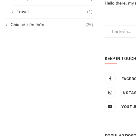
Hello there, my 
Travel
(1)
Chia sẻ kiến thức
(26)
KEEP IN TOUC
FACEB
INSTA
YOUTU