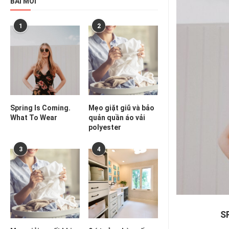
BÀI MỚI
1
2
Spring Is Coming.
Mẹo giặt giũ và bảo
What To Wear
quản quần áo vải
polyester
3
4
S